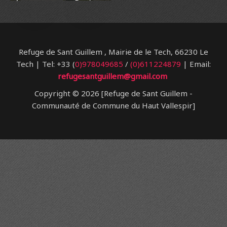
Durée :
(commune
4H15 la
de Le
boucle
Tech)
(VTT-FFC :
Durée :
circuits
1h30 la
Refuge de Sant Guillem , Mairie de le Tech, 66230 Le
noir +
boucle
Tech | Tel: +33 (
0)978049685
/
(0)611224879
| Email:
bleu).
(VTT-FFC :
refugesantguillem@gmail.com
circuit
Copyright © 2026 [Refuge de Sant Guillem -
bleu).
Communauté de Commune du Haut Vallespir]