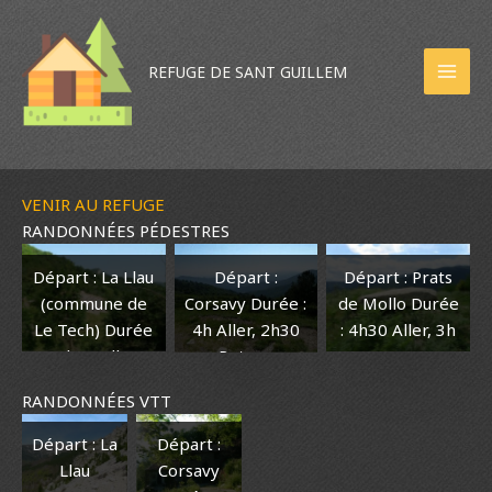
Aller
au
contenu
REFUGE DE SANT GUILLEM
VENIR AU REFUGE
RANDONNÉES PÉDESTRES
Départ : La Llau
Départ : Prats
Départ :
(commune de
de Mollo Durée
Corsavy Durée :
Le Tech) Durée
: 4h30 Aller, 3h
4h Aller, 2h30
: 1h45 Aller,
Retour.
Retour.
1h15 Retour
RANDONNÉES VTT
Départ :
Départ : La
Corsavy
Llau