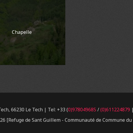
Chapelle
ech, 66230 Le Tech | Tel: +33 (
0)978049685
/
(0)611224879
|
026 [Refuge de Sant Guillem - Communauté de Commune du H