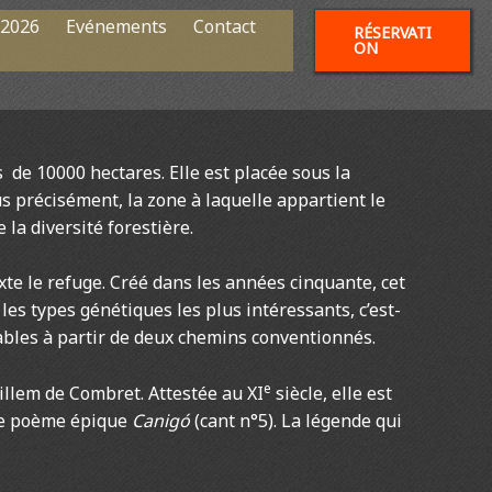
 2026
Evénements
Contact
RÉSERVATI
ON
 de 10000 hectares. Elle est placée sous la
us précisément, la zone à laquelle appartient le
la diversité forestière.
uxte le refuge. Créé dans les années cinquante, cet
es types génétiques les plus intéressants, c’est-
vables à partir de deux chemins conventionnés.
e
uillem de Combret. Attestée au XI
siècle, elle est
bre poème épique
Canigó
(cant n°5). La légende qui