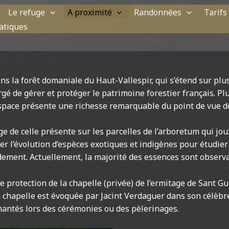
Le refuge
A proximité
Randonnées
Tarifs
ratiques
s la forêt domaniale du Haut-Vallespir, qui s’étend sur plus
rgé de gérer et protéger le patrimoine forestier français. Pl
space présente une richesse remarquable du point de vue de 
ge de celle présente sur les parcelles de l’arboretum qui jo
 l’évolution d’espèces exotiques et indigènes pour étudier l
pidement. Actuellement, la majorité des essences sont obser
 protection de la chapelle (privée) de l’ermitage de Sant G
 La chapelle est évoquée par Jacint Verdaguer dans son célè
hantés lors des cérémonies ou des pèlerinages.